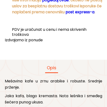
više informacija
pogledaj ovde.
Ukoliko ne postoji
uslov za besplatnu dostavu troškovi isporuke će bit
naplaćeni prema cenovniku
post express-a
.
PDV je uračunat u cenu i nema skrivenih
troškova
Izdvajamo iz ponude
Opis
Mešavina kafe u zrnu arabike i robuste. Srednje
prženje.
Jaka kafa, blago kremasta. Nota lešnika i smeđeg
šećera punog ukusa.