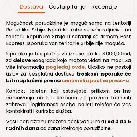
on
Dostava
Česta pitanja
Recenzije
the
product
Mogućnost porudžbine je moguć samo na teritoriji
page
Republike Srbije. Isporuka robe se vrši isključivo na
teritoriji Republike Srbije u saradnji sa firmom Post
Express. Isporuka van teritorije Srbije nije moguća.
Isporuka je besplatna za iznose preko 3.000,00rsd,
za
delove
Beograda koje možete videti na mapi. Za
više informacija
pogledaj ovde.
Ukoliko ne postoji
uslov za besplatnu dostavu
troškovi isporuke če
biti naplaćeni prema
cenovniku post express-a
.
Kontakt telefon koji ostavljate prilikom on-line
naručivanja će biti korisćen za proveru tačnosti
zahteva i legitimnosti osobe. Na isti telefon će Vas
kontakirati i kurirska služba.
Vašu porudžbinu možete očekivati u roku
od 3 do 5
radnih dana
od dana kreiranja porudžbine.